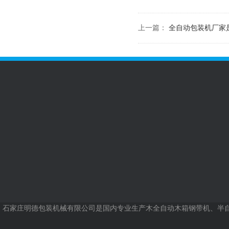
上一篇：
全自动包装机厂家
公司简介
包装机械分类
木质包装分类
新
公司
行业
联系我们
石家庄明德包装机械有限公司
是国内专业生产木全自动木箱钢带机、半