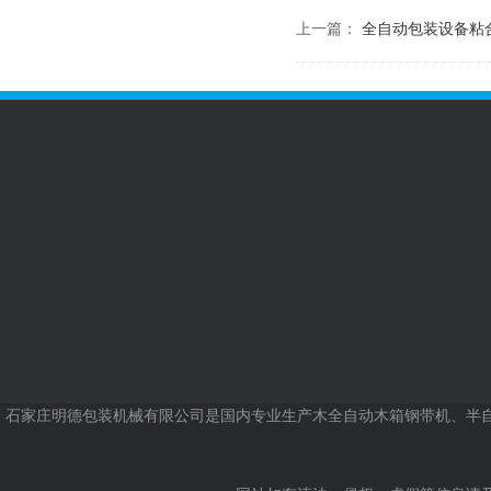
上一篇：
全自动包装设备粘
公司简介
包装机械分类
木质包装分类
新
公司
行业
联系我们
石家庄明德包装机械有限公司
是国内专业生产木全自动木箱钢带机、半